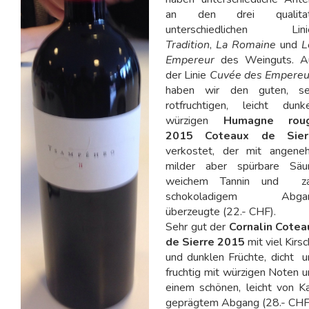
an den drei qualitat
unterschiedlichen Lini
Tradition
,
La Romaine
und
L
Empereur
des Weinguts. A
der Linie
Cuvée des Empereu
haben wir den guten, se
rotfruchtigen, leicht dunke
würzigen
Humagne rou
2015 Coteaux de Sier
verkostet, der mit angene
milder aber spürbare Säur
weichem Tannin und za
schokoladigem Abga
überzeugte (22.- CHF).
Sehr gut der
Cornalin Cotea
de Sierre 2015
mit viel Kirs
und dunklen Früchte, dicht 
fruchtig mit würzigen Noten 
einem schönen, leicht von K
geprägtem Abgang (28.- CHF