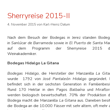
Sherryreise 2015-II
4. November 2015
von
Karl-Heinz Datum
Nach dem Besuch der Bodegas in Jerez standen Bodeg
in
Sanlúcar de Barrameda
sowie in
El Puerto de Santa Mar
auf dem Programm der Sherryreise 2015 d
Weinakademiker.
Bodegas Hidalgo La Gitana
Bodegas Hidalgo
, die Hersteller der Manzanilla
La Gita
wurde 1792 von
José Pantaleón Hidalgo
gegründet. 
befindet sich in der sechsten Generation in Familienbesi
Rund 170 Hektar in den Pagos
Balbaína
und
Miraflo
werden biologisch bewirtschaftet. 70% der Produktion d
Bodega macht die Manzanilla
La Gitana
aus. Daneben besit
die Bodega an die 10.000 Fässer mit sehr altem, oft mehr 